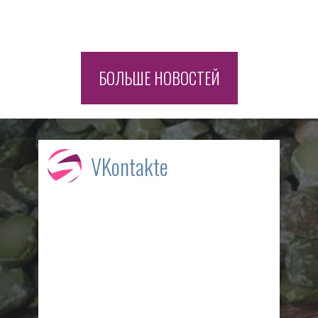
ч
Ч
БОЛЬШЕ НОВОСТЕЙ
VKontakte