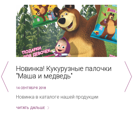
Новинка! Кукурузные палочки
"Маша и медведь"
14 СЕНТЯБРЯ 2018
2
Новинка в каталоге нашей продукции
И
д
ЧИТАТЬ ДАЛЬШЕ
с
р
г